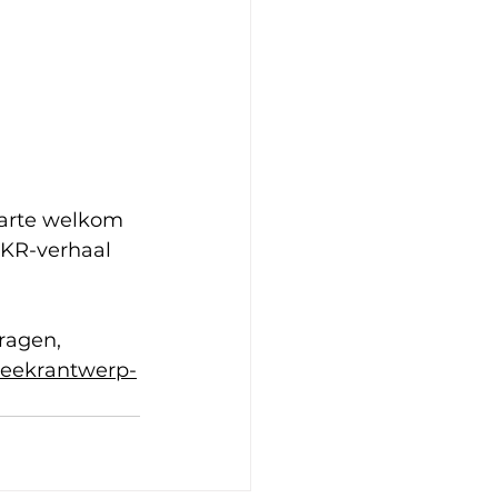
harte welkom 
KR-verhaal 
ragen, 
eekrantwerp-