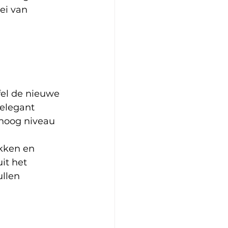
ei van 
fel de nieuwe 
elegant 
hoog niveau 
kken en 
it het 
llen 