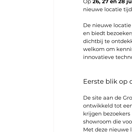
Op 
26, 27 en 28 ju
nieuwe locatie ti
De nieuwe locatie
en biedt bezoeker
dichtbij te ontde
welkom om kennis 
innovatieve tech
Eerste blik op
De site aan de Gr
ontwikkeld tot ee
krijgen bezoekers a
showroom die voo
Met deze nieuwe l