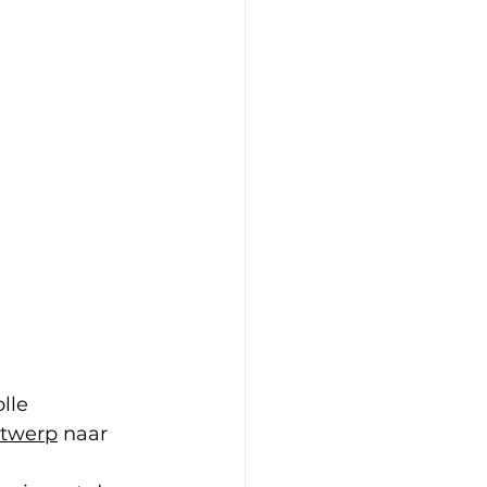
lle 
twerp
 naar 