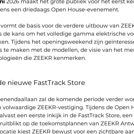
ni
 2026 maakt het grote publiek voor het eerst ke
jdens een driedaags Open House-evenement.
 vormt de basis voor de verdere uitbouw van ZEEK
s de kans om het volledige gamma elektrische vo
kken. Tijdens het openingsweekend zijn geïnteress
te maken met de modellen, de visie van het mer
nologieën die ZEEKR kenmerken.
 de nieuwe FastTrack Store
oenendaallaan zal de komende periode verder wo
n volwaardige ZEEKR-vestiging. Tijdens de Open
lvast een eerste inkijk in de FastTrack Store, een t
ruitblikt op de toekomstplannen van ZEEKR Antw
ocatie kiest ZEEKR bewust voor een zichtbare aa