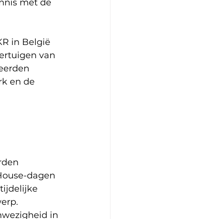
nnis met de 
R in België 
ertuigen van 
eerden 
k en de 
rden 
 House-dagen 
ijdelijke 
erp.
nwezigheid in 