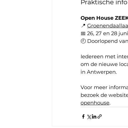
Praktische inf
Open House ZEE
📍 
Groenendaallaa
📅 26, 27 en 28 jun
🕘 Doorlopend van 
Iedereen met inter
om de nieuwe loca
in Antwerpen.
Voor meer informa
bezoek de website
openhouse
.