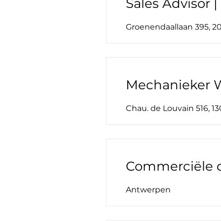
Sales Advisor |
Groenendaallaan 395, 
Mechanieker 
Chau. de Louvain 516, 1
Commerciële d
Antwerpen