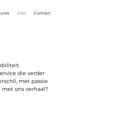
euws
Jobs
Contact
iliteit.
rvice die verder
schil, met passie
n met ons verhaal?