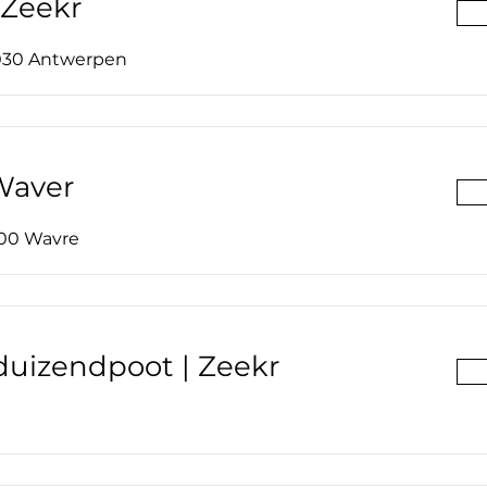
 Zeekr
2030 Antwerpen
Waver
300 Wavre
uizendpoot | Zeekr