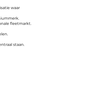
satie waar
emiummerk.
nale fleetmarkt.
elen.
traal staan.