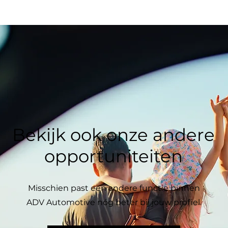
Bekijk ook onze andere
opportuniteiten
Misschien past een andere functie binnen
ADV Automotive nóg beter bij jouw profiel.