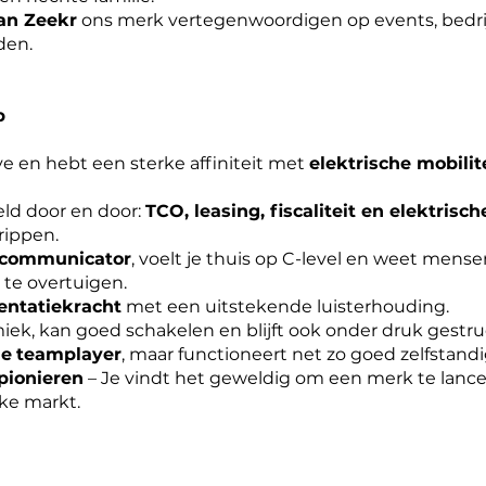
an Zeekr
ons merk vertegenwoordigen op events, bedr
den.
p
 en hebt een sterke affiniteit met
elektrische mobilit
eld door en door:
TCO, leasing, fiscaliteit en elektrisch
rippen.
 communicator
, voelt je thuis op C-level en weet mens
te overtuigen.
entatiekracht
met een uitstekende luisterhouding.
ek, kan goed schakelen en blijft ook onder druk gestr
le
teamplayer
, maar functioneert net zo goed zelfstan
pionieren
– Je vindt het geweldig om een merk te lance
jke markt.