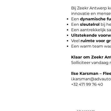
Bij Zeekr Antwerp k
innovatie en mensel
Een
dynamische fu
Een
sleutelrol
bij h
Een aantrekkelijk sa
Uitstekende voor
Veel
ruimte voor gr
Een warm team waar
Klaar om Zeekr Ant
Solliciteer vandaag
llse Karsman – Fl
i.karsman@advauto
+32 471 99 76 40