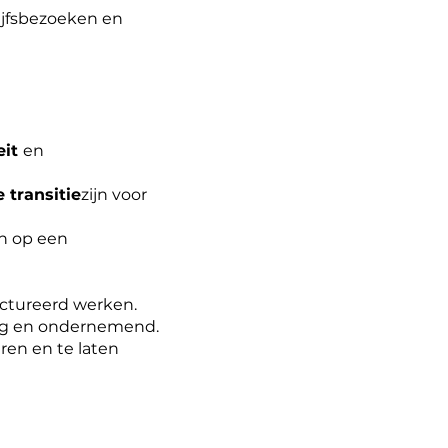
ijfsbezoeken en
eit
en
e transitie
zijn voor
en op een
uctureerd werken.
dig en ondernemend.
ren en te laten