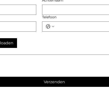
Achternaam
Telefoon
loaden
Verzenden