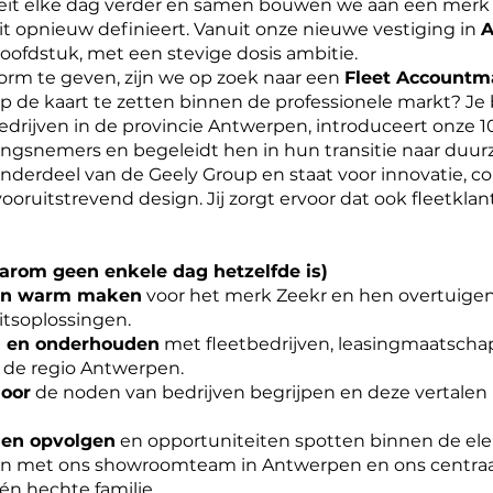
eit elke dag verder en samen bouwen we aan een mer
eit opnieuw definieert. Vanuit onze nieuwe vestiging in
A
ofdstuk, met een stevige dosis ambitie.
rm te geven, zijn we op zoek naar een
Fleet Accountm
 de kaart te zetten binnen de professionele markt? Je
tbedrijven in de provincie Antwerpen, introduceert onze 
singsnemers en begeleidt hen in hun transitie naar d
 onderdeel van de Geely Group en staat voor innovatie, co
ooruitstrevend design. Jij zorgt ervoor dat ook fleetkla
arom geen enkele dag hetzelfde is)
ten warm maken
voor het merk Zeekr en hen overtuige
itsoplossingen.
n en onderhouden
met fleetbedrijven, leasingmaatscha
n de regio Antwerpen.
 oor
de noden van bedrijven begrijpen en deze vertalen
gen opvolgen
en opportuniteiten spotten binnen de elek
 met ons showroomteam in Antwerpen en ons centraal f
én hechte familie.