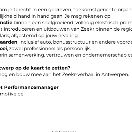
om je terecht in een gedreven, toekomstgerichte organi
ijkheid hand in hand gaan. Je mag rekenen op:
nctie
binnen een snelgroeiend, volledig elektrisch pr
et introduceren en uitbouwen van Zeekr binnen de regio
laris, afgestemd op jouw ervaring.
waarden
, inclusief auto, bonusstructuur en andere voord
oei
, zowel professioneel als persoonlijk.
in samenwerking, vertrouwen en ondernemerschap cen
werp op de kaart te zetten?
 nog en bouw mee aan het Zeekr-verhaal in Antwerpen.
eet Performancemanager
motive.be