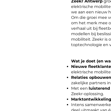
Zeekr Antwerp
gro
elektrische mobilit
we aan een nieuw ho
Om die groei mee vo
om het merk mee op
verhaal uit bij flee
modellen bij beslis
mobiliteit. Zeekr is
toptechnologie en v
Wat je doet (en wa
Nieuwe fleetklan
elektrische mobilite
Relaties opbouwe
zakelijke partners i
Met een
luisterend
Zeekr-oplossing.
Marktontwikkelin
Intens samenwerken
deel uitmaakt van é