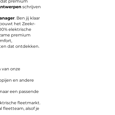
k dat premium
ntwerpen
schrijven
anager
. Ben jij klaar
 bouwt het Zeekr-
100% elektrische
uurzame premium
mfort,
nten dat ontdekken.
n van onze
ppijen en andere
 naar een passende
trische fleetmarkt.
leetteam, alsof je