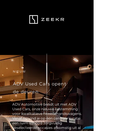
NIEUW
ADV Used Cars opent
de deuren
ADV Automotive breidt uit met ADV
Used Cars, onze nieuwe bestemming
voor kwalitatieve tweedehandswagens.
Vanaf nu vind je op één centrale locatie
een ruim aanbod zorgvuldig
geselecteerde occasies afkomstig uit al