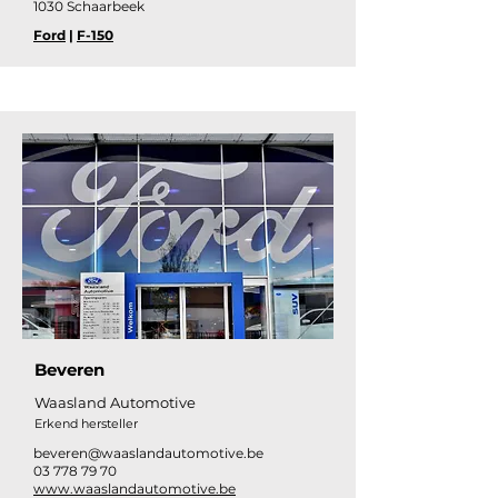
1030 Schaarbeek
Ford
|
F-150
Beveren
Waasland Automotive
Erkend hersteller
beveren@waaslandautomotive.be
03 778 79 70
www.waaslandautomotive.be