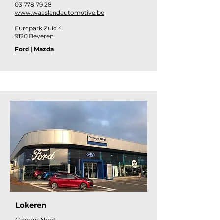
03 778 79 28
www.waaslandautomotive.be
Europark Zuid 4
9120 Beveren
Ford
|
Mazda
Lokeren
Garage Neyt