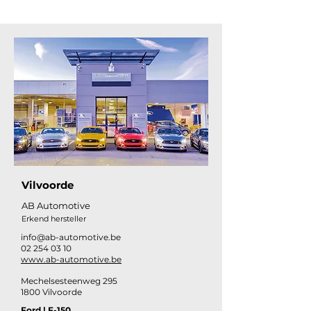
Vilvoorde
AB Automotive
Erkend hersteller
info@ab-automotive.be
02 254 03 10
www.ab-automotive.be
Mechelsesteenweg 295
1800 Vilvoorde
Ford
|
F-150