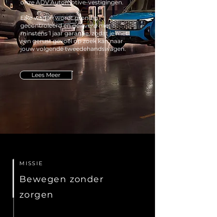
onze ADV Automotive-vestigingen.
Elke wagen wordt grondig
gecontroleerd en geleverd met
minstens 1 jaar garantie, zodat je met
een gerust gevoel op zoek kan naar
jouw volgende tweedehandswagen.
Lees Meer
MISSIE
Bewegen zonder
zorgen