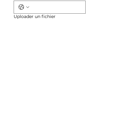
Uploader un fichier
Uploader un fichier
Opmerking
Envoyer
Consultez nos autres