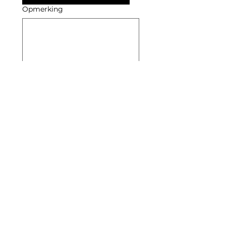
Opmerking
Envoyer
Consultez nos autres
offres d'emploi
Peut-être qu'un autre poste chez ADV
Automotive correspond encore mieux à
votre profil.